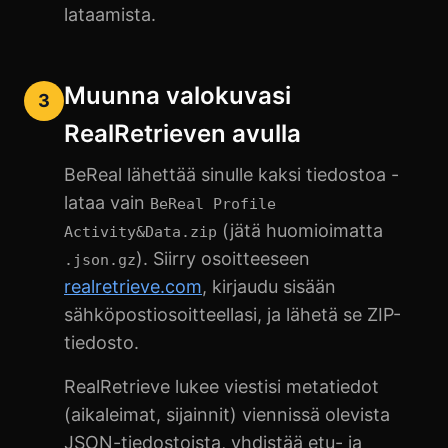
lataamista.
Muunna valokuvasi
3
RealRetrieven avulla
BeReal lähettää sinulle kaksi tiedostoa -
lataa vain
BeReal Profile
(jätä huomioimatta
Activity&Data.zip
). Siirry osoitteeseen
.json.gz
realretrieve.com
, kirjaudu sisään
sähköpostiosoitteellasi, ja lähetä se ZIP-
tiedosto.
RealRetrieve lukee viestisi metatiedot
(aikaleimat, sijainnit) viennissä olevista
JSON-tiedostoista, yhdistää etu- ja