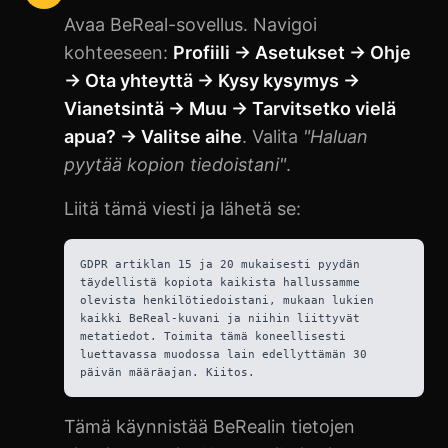
Avaa BeReal-sovellus. Navigoi
kohteeseen:
Profiili → Asetukset → Ohje
→ Ota yhteyttä → Kysy kysymys →
Vianetsintä → Muu → Tarvitsetko vielä
apua? → Valitse aihe
. Valita
"Haluan
pyytää kopion tiedoistani"
.
Liitä tämä viesti ja lähetä se:
GDPR artiklan 15 ja 20 mukaisesti pyydän
täydellistä kopiota kaikista hallussamme
olevista henkilötiedoistani, mukaan lukien
kaikki BeReal-kuvani ja niihin liittyvät
metatiedot. Toimita tämä koneellisesti
luettavassa muodossa lain edellyttämän 30
päivän määräajan. Kiitos.
Tämä käynnistää BeRealin tietojen