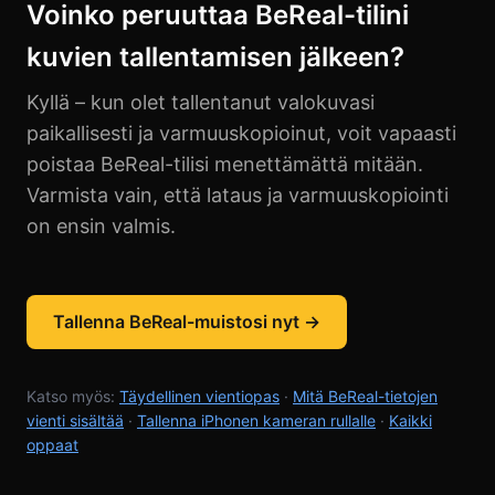
Voinko peruuttaa BeReal-tilini
kuvien tallentamisen jälkeen?
Kyllä – kun olet tallentanut valokuvasi
paikallisesti ja varmuuskopioinut, voit vapaasti
poistaa BeReal-tilisi menettämättä mitään.
Varmista vain, että lataus ja varmuuskopiointi
on ensin valmis.
Tallenna BeReal-muistosi nyt →
Katso myös:
Täydellinen vientiopas
·
Mitä BeReal-tietojen
vienti sisältää
·
Tallenna iPhonen kameran rullalle
·
Kaikki
oppaat