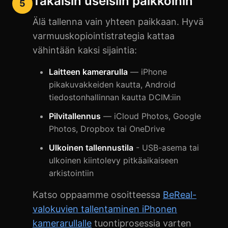
Takaisin useisiin paikkoihin
5
Älä tallenna vain yhteen paikkaan. Hyvä
varmuuskopiointistrategia kattaa
vähintään kaksi sijaintia:
Laitteen kamerarulla
— iPhone
pikakuvakkeiden kautta, Android
tiedostonhallinnan kautta DCIM:iin
Pilvitallennus
— iCloud Photos, Google
Photos, Dropbox tai OneDrive
Ulkoinen tallennustila
- USB-asema tai
ulkoinen kiintolevy pitkäaikaiseen
arkistointiin
Katso oppaamme osoitteessa
BeReal-
valokuvien tallentaminen iPhonen
kamerarullalle
tuontiprosessia varten