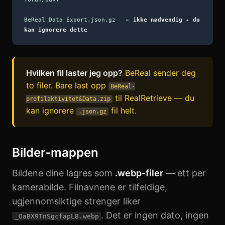
BeReal Data Export.json.gz ←
ikke nødvendig - du
kan ignorere dette
Hvilken fil laster jeg opp?
BeReal sender deg
to filer. Bare last opp
BeReal-
til RealRetrieve — du
profilaktivitet&Data.zip
kan ignorere
fil helt.
.json.gz
Bilder-mappen
Bildene dine lagres som
.webp-filer
— ett per
kamerabilde. Filnavnene er tilfeldige,
ugjennomsiktige strenger liker
. Det er ingen dato, ingen
_OaBX9TnSgcfapL8.webp