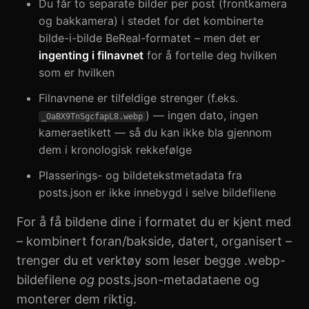
Du får to separate bilder per post (frontkamera
og bakkamera) i stedet for det kombinerte
bilde-i-bilde BeReal-formatet – men det er
ingenting i filnavnet
for å fortelle deg hvilken
som er hvilken
Filnavnene er tilfeldige strenger (f.eks.
) — ingen dato, ingen
_OaBX9TnSgcfapL8.webp
kameraetikett — så du kan ikke bla gjennom
dem i kronologisk rekkefølge
Plasserings- og bildetekstmetadata fra
posts.json er ikke innebygd i selve bildefilene
For å få bildene dine i formatet du er kjent med
– kombinert foran/bakside, datert, organisert –
trenger du et verktøy som leser begge .webp-
bildefilene
og
posts.json-metadataene og
monterer dem riktig.