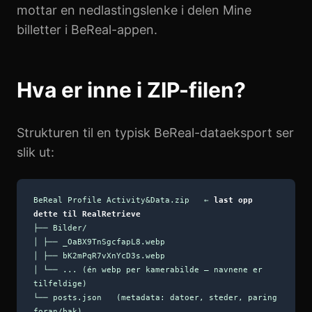
mottar en nedlastingslenke i delen Mine
billetter i BeReal-appen.
Hva er inne i ZIP-filen?
Strukturen til en typisk BeReal-dataeksport ser
slik ut:
BeReal Profile Activity&Data.zip ←
last opp
dette til RealRetrieve
├── Bilder/
│ ├── _OaBX9TnSgcfapL8.webp
│ ├── bK2mPqR7vXnYcD3s.webp
│ └── ... (én webp per kamerabilde – navnene er
tilfeldige)
└── posts.json (metadata: datoer, steder, paring
foran/bak)