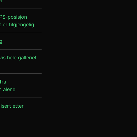
a
PS-posisjon
 er tilgjengelig
ng
is hele galleriet
fra
n alene
isert etter