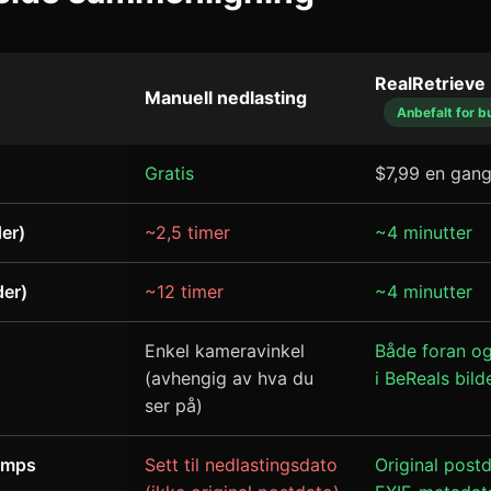
RealRetrieve
Manuell nedlasting
Anbefalt for b
Gratis
$7,99 en gan
der)
~2,5 timer
~4 minutter
der)
~12 timer
~4 minutter
Enkel kameravinkel
Både foran o
(avhengig av hva du
i BeReals bild
ser på)
tamps
Sett til nedlastingsdato
Original postd