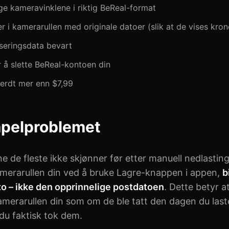
ge kameravinklene i riktig BeReal-format
er i kamerarullen med originale datoer (slik at de vises kro
sseringsdata bevart
 å slette BeReal-kontoen din
verdt mer enn $7,99
pelproblemet
ne de fleste ikke skjønner før etter manuell nedlasting
merarullen din ved å bruke Lagre-knappen i appen,
b
o – ikke den opprinnelige postdatoen
. Dette betyr at
 kamerarullen din som om de ble tatt den dagen du las
du faktisk tok dem.