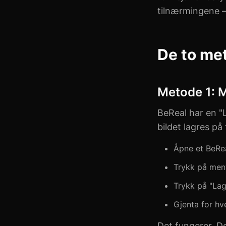
tilnærmingene –
De to me
Metode 1: M
BeReal har en "L
bildet lagres på
Åpne et BeRe
Trykk på men
Trykk på "Lag
Gjenta for hv
Det fungerer. De