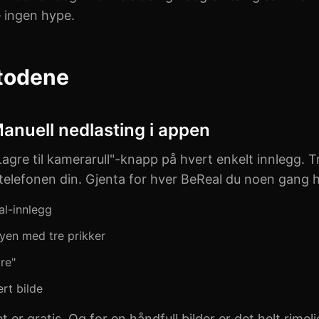
 ingen hype.
todene
anuell nedlasting i appen
agre til kamerarull"-knapp på hvert enkelt innlegg. 
 telefonen din. Gjenta for hver BeReal du noen gang ha
al-innlegg
yen med tre prikker
re"
ert bilde
t er gratis. Og for en håndfull bilder er det helt rimel