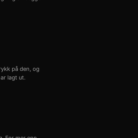
Trykk på den, og
r lagt ut.
ig. For mer enn