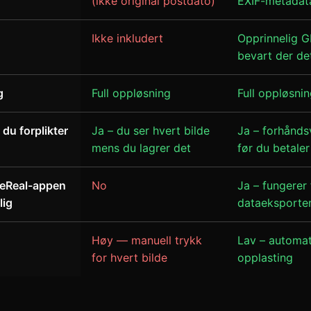
(ikke original postdato)
EXIF-metadat
Ikke inkludert
Opprinnelig G
bevart der det
g
Full oppløsning
Full oppløsni
 du forplikter
Ja – du ser hvert bilde
Ja – forhåndsv
mens du lagrer det
før du betaler
BeReal-appen
No
Ja – fungerer 
lig
dataeksporte
Høy — manuell trykk
Lav – automat
for hvert bilde
opplasting