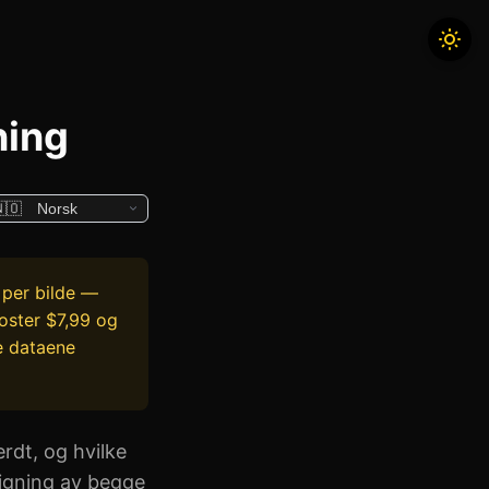
ning
 per bilde —
koster $7,99 og
de dataene
rdt, og hvilke
ligning av begge