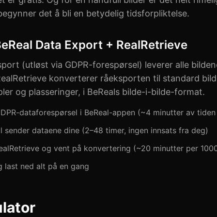
begynner det å bli en betydelig tidsforpliktelse.
eReal Data Export + RealRetrieve
ort (utløst via GDPR-forespørsel) leverer alle bildene
RealRetrieve konverterer råeksporten til standard bild
pler og plasseringer, i BeReals bilde-i-bilde-format.
DPR-dataforespørsel i BeReal-appen (~4 minutter av tiden 
al sender dataene dine (2–48 timer, ingen innsats fra deg)
RealRetrieve og vent på konvertering (~20 minutter per 1000
g last ned alt på en gang
lator