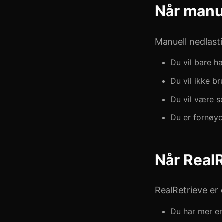
Når manu
Manuell nedlasti
Du vil bare ha
Du vil ikke b
Du vil være se
Du er fornøy
Når RealR
RealRetrieve er 
Du har mer en