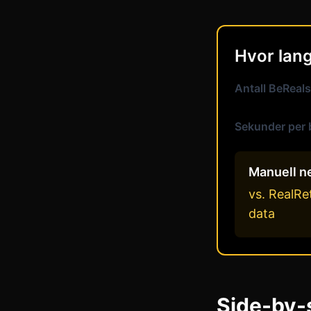
Hvor lang
Antall BeReals
Sekunder per b
Manuell ne
vs. RealRe
data
Side-by-