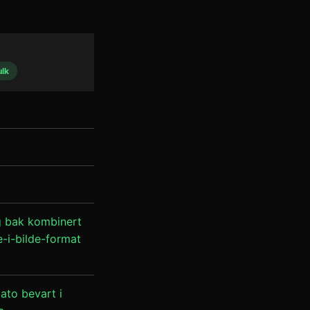
ulk
g
g bak kombinert
e-i-bilde-format
ato bevart i