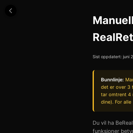
Manuell
RealRet
Sist oppdatert: juni
Bunnlinje:
Manu
det er over 3 
tar omtrent 4 
dine). For all
Du vil ha BeReal
funksjoner bety