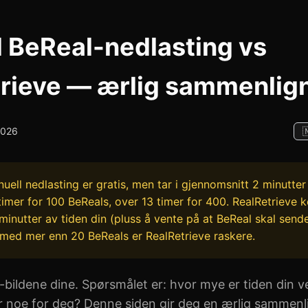
 BeReal-nedlasting vs
rieve — ærlig sammenlig
 2026
ell nedlasting er gratis, men tar i gjennomsnitt 2 minutter
timer for 100 BeReals, over 13 timer for 400. RealRetrieve 
minutter av tiden din (pluss å vente på at BeReal skal sen
e med mer enn 20 BeReals er RealRetrieve raskere.
-bildene dine. Spørsmålet er: hvor mye er tiden din ve
r noe for deg? Denne siden gir deg en ærlig sammen