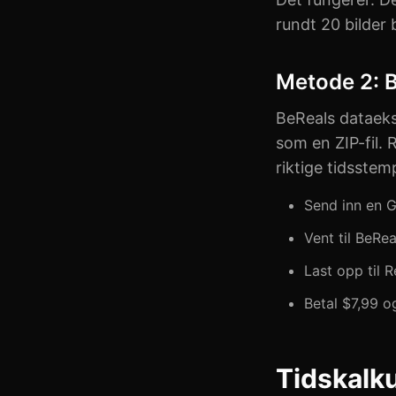
rundt 20 bilder 
Metode 2: B
BeReals dataeksp
som en ZIP-fil. 
riktige tidsstem
Send inn en G
Vent til BeRe
Last opp til 
Betal $7,99 o
Tidskalku