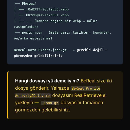
├── Photos/
│ ├── _OaBX9TnSgcfapL8.webp
│ ├── bK2mPqR7vXnYcD3s.webp
│ └── ... (kamera başına bir webp — adlar
rastgeledir)
└── posts.json (meta veri: tarihler, konumlar,
ön/arka eşleştirme)
BeReal Data Export.json.gz ←
gerekli değil —
görmezden gelebilirsiniz
Hangi dosyayı yüklemeliyim?
BeReal size iki
dosya gönderir. Yalnızca
BeReal Profile
dosyasını RealRetrieve'e
Activity&Data.zip
yükleyin —
dosyasını tamamen
.json.gz
görmezden gelebilirsiniz.