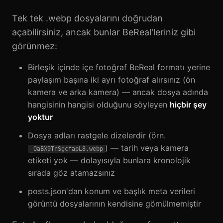
Tek tek .webp dosyalarını doğrudan
açabilirsiniz, ancak bunlar BeReal'leriniz gibi
görünmez:
Birleşik içinde içe fotoğraf BeReal formatı yerine
paylaşım başına iki ayrı fotoğraf alırsınız (ön
kamera ve arka kamera) — ancak dosya adında
hangisinin hangisi olduğunu söyleyen
hiçbir şey
yoktur
Dosya adları rastgele dizelerdir (örn.
) — tarih veya kamera
_OaBX9TnSgcfapL8.webp
etiketi yok — dolayısıyla bunlara kronolojik
sırada göz atamazsınız
posts.json'dan konum ve başlık meta verileri
görüntü dosyalarının kendisine gömülmemiştir