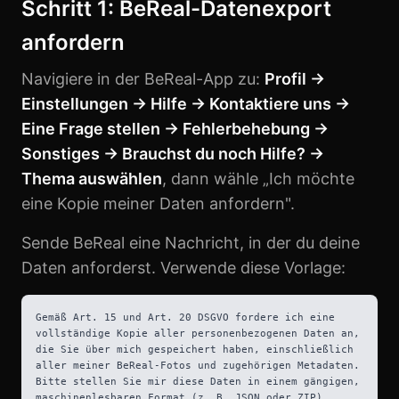
Schritt 1: BeReal-Datenexport
anfordern
Navigiere in der BeReal-App zu:
Profil →
Einstellungen → Hilfe → Kontaktiere uns →
Eine Frage stellen → Fehlerbehebung →
Sonstiges → Brauchst du noch Hilfe? →
Thema auswählen
, dann wähle „Ich möchte
eine Kopie meiner Daten anfordern".
Sende BeReal eine Nachricht, in der du deine
Daten anforderst. Verwende diese Vorlage:
Gemäß Art. 15 und Art. 20 DSGVO fordere ich eine
vollständige Kopie aller personenbezogenen Daten an,
die Sie über mich gespeichert haben, einschließlich
aller meiner BeReal-Fotos und zugehörigen Metadaten.
Bitte stellen Sie mir diese Daten in einem gängigen,
maschinenlesbaren Format (z. B. JSON oder ZIP)